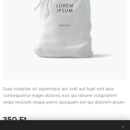
Quia voluptas sit aspernatur aut odit aut fugit sed quia
consequuntur magni dolores eos qui ratione voluptatem
sequi nesciunt neque porro quisquam est qui dolorem ipsum.
350
Ft